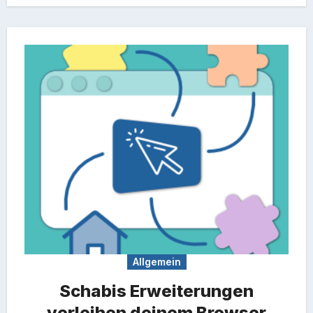
Allgemein
Schabis Erweiterungen
verleihen deinem Browser