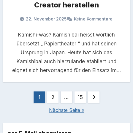
Creator herstellen
22. November 2025
Keine Kommentare
Kamishi-was? Kamishibai heisst wörtlich
übersetzt „ Papiertheater “ und hat seinen
Ursprung in Japan. Heute hat sich das
Kamishibai auch hierzulande etabliert und
eignet sich hervorragend für den Einsatz im…
Seitennummerierung
1
2
…
15
der
Nächste Seite »
Beiträge