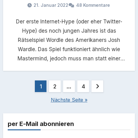
21. Januar 2022
48 Kommentare
Der erste Internet-Hype (oder eher Twitter-
Hype) des noch jungen Jahres ist das
Rätselspiel Wordle des Amerikaners Josh
Wardle. Das Spiel funktioniert ähnlich wie
Mastermind, jedoch muss man statt einer
Farbkombination…
Seitennummerierung
1
2
…
4
der
Nächste Seite »
Beiträge
per E-Mail abonnieren