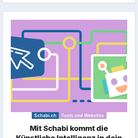
Schabi.ch
Tools und Websites
Mit Schabi kommt die
Künstliche Intelligenz in dein